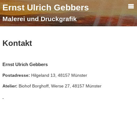
Ernst Ulrich Gebbers
Bilder auf LW
Farbholzschnitte
Malerei und Druckgrafik
Papierarbeiten
Scherenschnitte
Kontakt
EU Gebbers
Kontakt
Ernst Ulrich Gebbers
Impressum/ Datenschutz
Postadresse:
Hilgeland 13, 48157 Münster
Atelier:
Biohof Borghoff, Werse 27, 48157 Münster